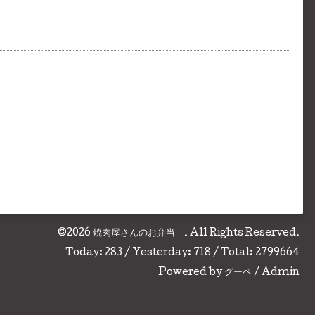
©2026
焼肉屋さんのお弁当
. All Rights Reserved.
Today:
283
/ Yesterday:
718
/ Total:
2799664
Powered by
グーペ
/
Admin