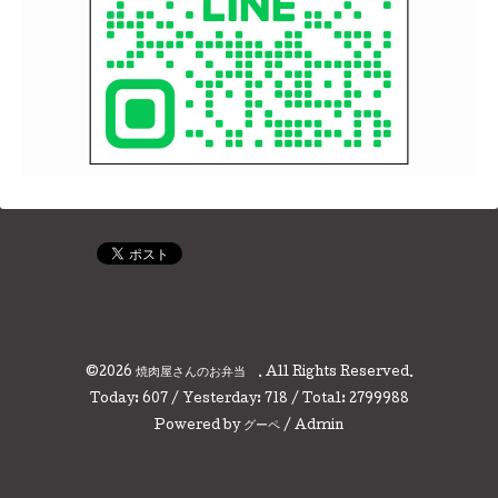
©2026
焼肉屋さんのお弁当
. All Rights Reserved.
Today:
607
/ Yesterday:
718
/ Total:
2799988
Powered by
グーペ
/
Admin