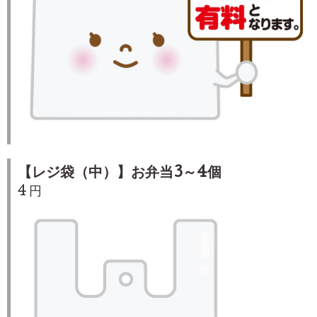
【レジ袋（中）】お弁当3～4個
4 円