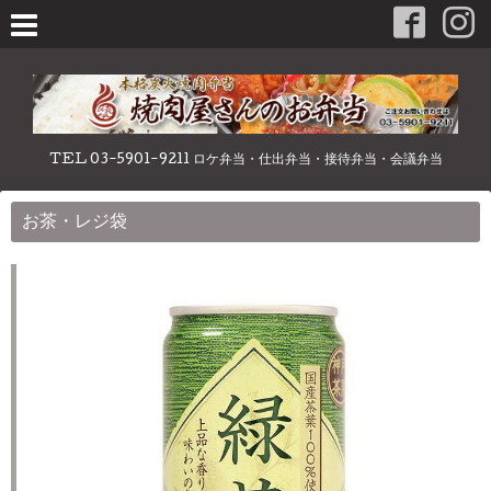
TEL 03-5901-9211 ロケ弁当・仕出弁当・接待弁当・会議弁当
お茶・レジ袋