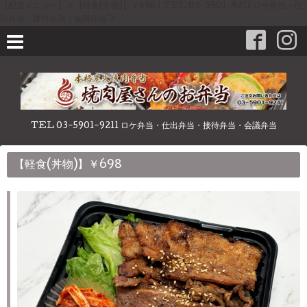
【配達メニュー】 > 【軽食(丼物)】￥698 | TEL 03-5901-9211 ロケ弁当・仕
出弁当・接待弁当・会議弁当">
TEL 03-5901-9211 ロケ弁当・仕出弁当・接待弁当・会議弁当
【軽食(丼物)】￥698