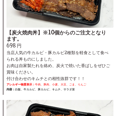
【炭火焼肉丼】※10個からのご注文となり
ます。
698 円
当店人気の牛カルビ・豚カルビ2種類を軽食として食べ
られる丼ものにしました。
お肉は自家製たれを絡め、炭火で焼いた香ばしをぜひご
賞味ください。
付け合わせのキムチとの相性抜群です！！
アレルギー物質表示：
牛肉、豚肉、小麦、大豆、ごま、りんご
内容：
白飯、牛カルビ、豚カルビ、キムチ、サラダ菜