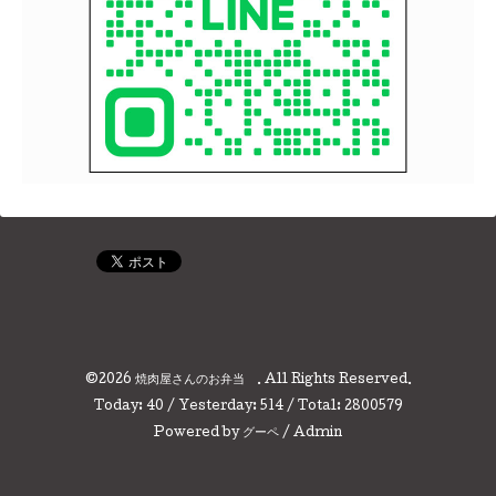
©2026
焼肉屋さんのお弁当
. All Rights Reserved.
Today:
40
/ Yesterday:
514
/ Total:
2800579
Powered by
グーペ
/
Admin