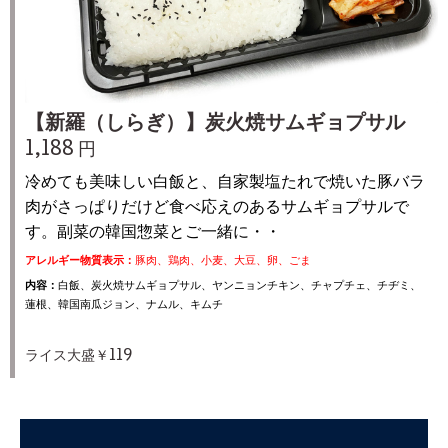
【新羅（しらぎ）】炭火焼サムギョプサル
1,188 円
冷めても美味しい白飯と、自家製塩たれで焼いた豚バラ
肉がさっぱりだけど食べ応えのあるサムギョプサルで
す。副菜の韓国惣菜とご一緒に・・
アレルギー物質表示：
豚肉、鶏肉、小麦、大豆、卵、ごま
内容：
白飯、炭火焼サムギョプサル、ヤンニョンチキン、チャプチェ、チヂミ、
蓮根、韓国南瓜ジョン、ナムル、キムチ
ライス大盛￥119