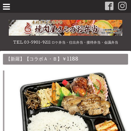
TEL 03-5901-9211 ロケ弁当・仕出弁当・接待弁当・会議弁当
【新羅】【コラボＡ・Ｂ】￥1188