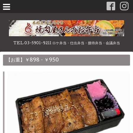
TEL 03-5901-9211 ロケ弁当・仕出弁当・接待弁当・会議弁当
【お重】￥898・￥950