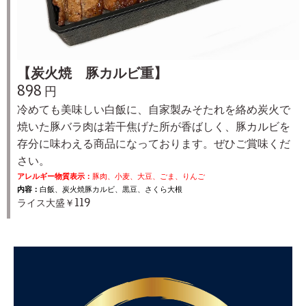
【炭火焼 豚カルビ重】
898 円
冷めても美味しい白飯に、自家製みそたれを絡め炭火で
焼いた豚バラ肉は若干焦げた所が香ばしく、豚カルビを
存分に味わえる商品になっております。
ぜひご賞味くだ
さい。
アレルギー物質表示：
豚肉、小麦、大豆、ごま、りんご
内容：
白飯、炭火焼豚カルビ、黒豆、さくら大根
ライス大盛￥119